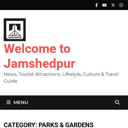
Skip
to
content
Welcome to
Jamshedpur
News, Tourist Attractions, Lifestyle, Culture & Travel
Guide
MENU
CATEGORY:
PARKS & GARDENS